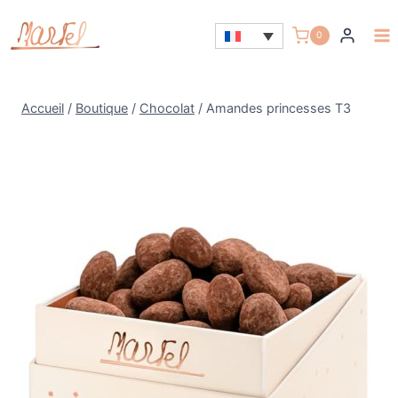
Aller
au
0
contenu
Accueil
/
Boutique
/
Chocolat
/
Amandes princesses T3