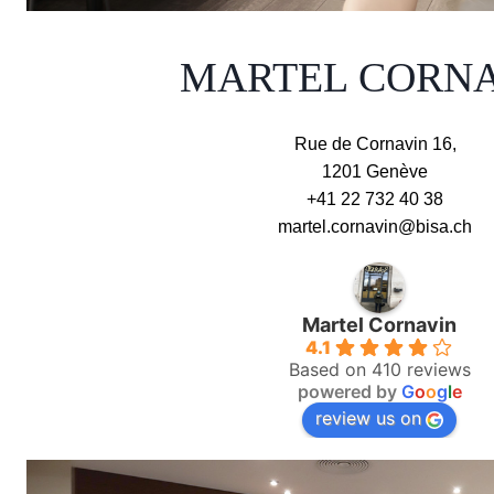
MARTEL CORNA
Rue de Cornavin 16,
1201 Genève
+41 22 732 40 38
martel.cornavin@bisa.ch
Martel Cornavin
4.1
Based on 410 reviews
powered by
G
o
o
g
l
e
review us on