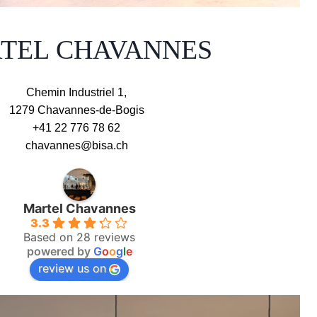
TEL CHAVANNES
Chemin Industriel 1,
1279 Chavannes-de-Bogis
+41 22 776 78 62
chavannes@bisa.ch
Martel Chavannes
3.3
Based on 28 reviews
powered by
G
o
o
g
l
e
review us on