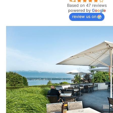
4.2
Based on 47 reviews
powered by
G
o
o
g
l
e
review us on