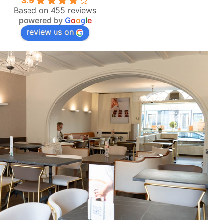
3.9
Based on 455 reviews
powered by
G
o
o
g
l
e
review us on