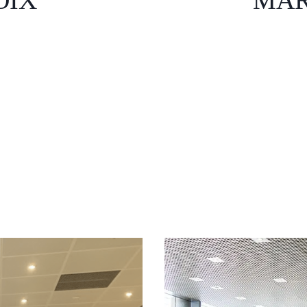
OIX
MAR