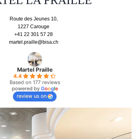
TEL LA PRAILLE
Route des Jeunes 10,
1227 Carouge​
+41 22 301 57 28
martel.praille@bisa.ch
Martel Praille
4.4
Based on 177 reviews
powered by
G
o
o
g
l
e
review us on