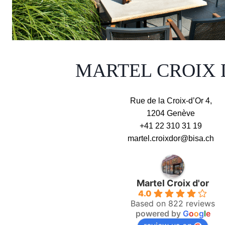
MARTEL CROIX 
Rue de la Croix-d’Or 4,
1204 Genève
+41 22 310 31 19
martel.croixdor@bisa.ch
Martel Croix d'or
4.0
Based on 822 reviews
powered by
G
o
o
g
l
e