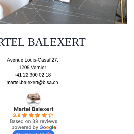
RTEL BALEXERT
Avenue Louis-Casaï 27,
1209 Vernier
+41 22 300 02 18
martel.balexert@bisa.ch​
Martel Balexert
3.6
Based on 89 reviews
powered by
G
o
o
g
l
e