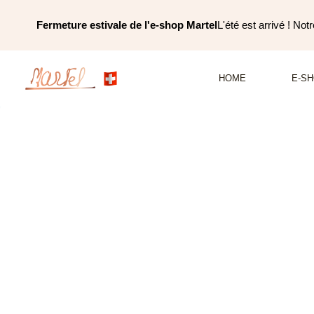
Skip
Fermeture estivale de l'e-shop Martel
L'été est arrivé ! No
to
content
HOME
E-S