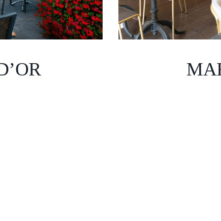
D’OR
MA