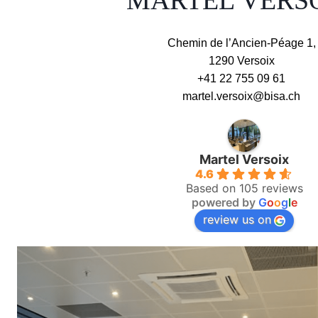
MARTEL VERS
Chemin de l’Ancien-Péage 1​,
1290 Versoix
+41 22 755 09 61
martel.versoix@bisa.ch
Martel Versoix
4.6
Based on 105 reviews
powered by
G
o
o
g
l
e
review us on